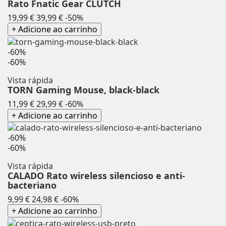
Rato Fnatic Gear CLUTCH
Preço
Preço
19,99 €
39,99 €
-50%
normal
+ Adicione ao carrinho
-60%
-60%
Vista rápida
TORN Gaming Mouse, black-black
Preço
Preço
11,99 €
29,99 €
-60%
normal
+ Adicione ao carrinho
-60%
-60%
Vista rápida
CALADO Rato wireless silencioso e anti-
bacteriano
Preço
Preço
9,99 €
24,98 €
-60%
normal
+ Adicione ao carrinho