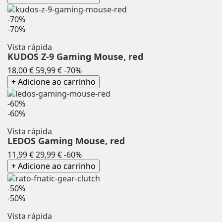
-70%
-70%
Vista rápida
KUDOS Z-9 Gaming Mouse, red
Preço
Preço
18,00 €
59,99 €
-70%
normal
+ Adicione ao carrinho
-60%
-60%
Vista rápida
LEDOS Gaming Mouse, red
Preço
Preço
11,99 €
29,99 €
-60%
normal
+ Adicione ao carrinho
-50%
-50%
Vista rápida