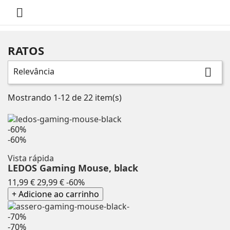

RATOS
Relevância

Mostrando 1-12 de 22 item(s)
-60%
-60%
Vista rápida
LEDOS Gaming Mouse, black
Preço
Preço
11,99 €
29,99 €
-60%
normal
+ Adicione ao carrinho
-70%
-70%