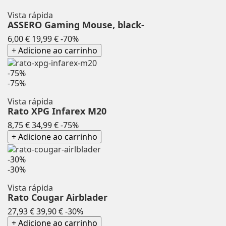
Vista rápida
ASSERO Gaming Mouse, black-
Preço
Preço
6,00 €
19,99 €
-70%
normal
+ Adicione ao carrinho
-75%
-75%
Vista rápida
Rato XPG Infarex M20
Preço
Preço
8,75 €
34,99 €
-75%
normal
+ Adicione ao carrinho
-30%
-30%
Vista rápida
Rato Cougar Airblader
Preço
Preço
27,93 €
39,90 €
-30%
normal
+ Adicione ao carrinho