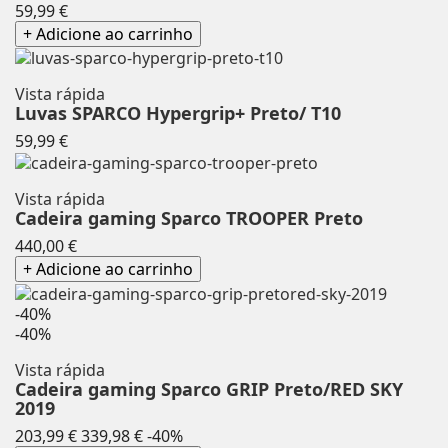
Preço
59,99 €
+ Adicione ao carrinho
Vista rápida
Luvas SPARCO Hypergrip+ Preto/ T10
Preço
59,99 €
Vista rápida
Cadeira gaming Sparco TROOPER Preto
Preço
440,00 €
+ Adicione ao carrinho
-40%
-40%
Vista rápida
Cadeira gaming Sparco GRIP Preto/RED SKY
2019
Preço
Preço
203,99 €
339,98 €
-40%