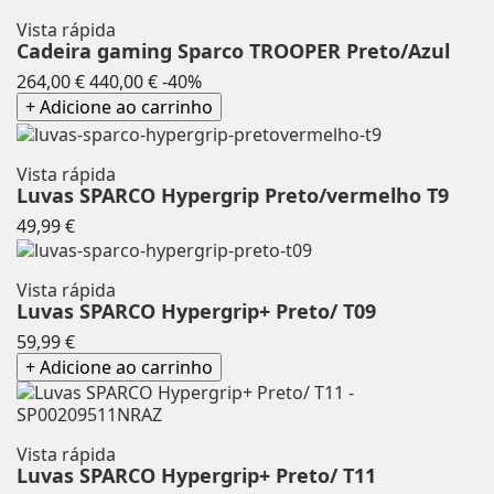
Vista rápida
Cadeira gaming Sparco TROOPER Preto/Azul
Preço
Preço
264,00 €
440,00 €
-40%
normal
+ Adicione ao carrinho
Vista rápida
Luvas SPARCO Hypergrip Preto/vermelho T9
Preço
49,99 €
Vista rápida
Luvas SPARCO Hypergrip+ Preto/ T09
Preço
59,99 €
+ Adicione ao carrinho
Vista rápida
Luvas SPARCO Hypergrip+ Preto/ T11