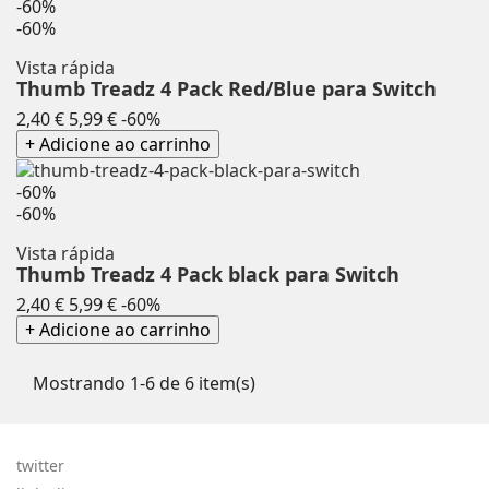
-60%
-60%
Vista rápida
Thumb Treadz 4 Pack Red/Blue para Switch
Preço
Preço
2,40 €
5,99 €
-60%
normal
+ Adicione ao carrinho
-60%
-60%
Vista rápida
Thumb Treadz 4 Pack black para Switch
Preço
Preço
2,40 €
5,99 €
-60%
normal
+ Adicione ao carrinho
Mostrando 1-6 de 6 item(s)
twitter