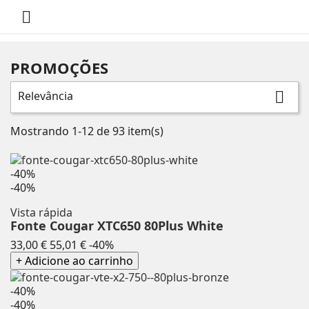

PROMOÇÕES
Relevância

Mostrando 1-12 de 93 item(s)
-40%
-40%
Vista rápida
Fonte Cougar XTC650 80Plus White
Preço
Preço
33,00 €
55,01 €
-40%
normal
+ Adicione ao carrinho
-40%
-40%