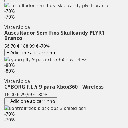
-70%
-70%
Vista rápida
Auscultador Sem Fios Skullcandy PLYR1
Branco
Preço
Preço
56,70 €
188,99 €
-70%
normal
+ Adicione ao carrinho
-80%
-80%
Vista rápida
CYBORG F.L.Y 9 para Xbox360 - Wireless
Preço
Preço
16,00 €
79,99 €
-80%
normal
+ Adicione ao carrinho
-70%
-70%