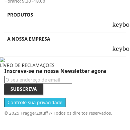
Horário: 9.30 -18.00
PRODUTOS
keybo
A NOSSA EMPRESA
keybo
LIVRO DE RECLAMAÇÕES
Inscreva-se na nossa Newsletter agora
SUBSCREVA
Controle sua privacidade
© 2025 FraggerZstuff // Todos os direitos reservados.