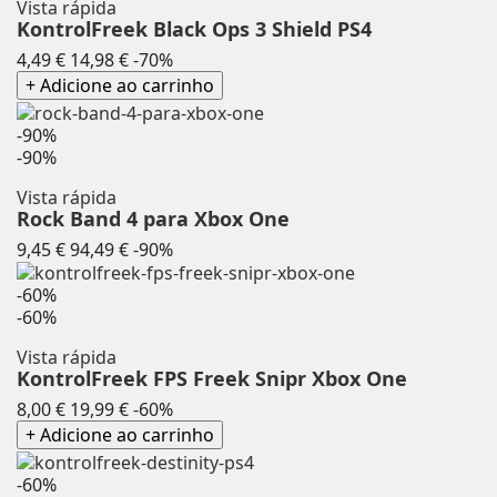
Vista rápida
KontrolFreek Black Ops 3 Shield PS4
Preço
Preço
4,49 €
14,98 €
-70%
normal
+ Adicione ao carrinho
-90%
-90%
Vista rápida
Rock Band 4 para Xbox One
Preço
Preço
9,45 €
94,49 €
-90%
normal
-60%
-60%
Vista rápida
KontrolFreek FPS Freek Snipr Xbox One
Preço
Preço
8,00 €
19,99 €
-60%
normal
+ Adicione ao carrinho
-60%