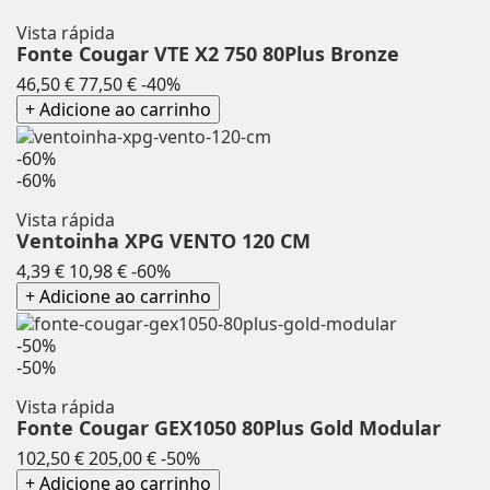
Vista rápida
Fonte Cougar VTE X2 750 80Plus Bronze
Preço
Preço
46,50 €
77,50 €
-40%
normal
+ Adicione ao carrinho
-60%
-60%
Vista rápida
Ventoinha XPG VENTO 120 CM
Preço
Preço
4,39 €
10,98 €
-60%
normal
+ Adicione ao carrinho
-50%
-50%
Vista rápida
Fonte Cougar GEX1050 80Plus Gold Modular
Preço
Preço
102,50 €
205,00 €
-50%
normal
+ Adicione ao carrinho