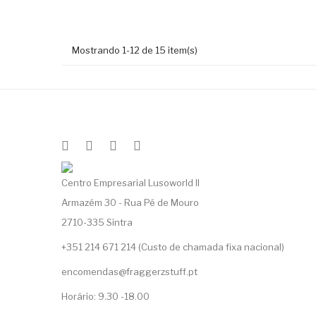
+ Adicione Ao
Carrinho
Mostrando 1-12 de 15 item(s)
Centro Empresarial Lusoworld II
Armazém 30 - Rua Pé de Mouro
2710-335 Sintra
+351 214 671 214 (Custo de chamada fixa nacional)
encomendas@fraggerzstuff.pt
Horário: 9.30 -18.00