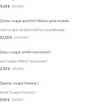
9,59 €
65,99 €
+ Adicione Ao Carrinho
-50%
onte Cougar GEX1050 80Plus Gold Modular
02,50 €
205,00 €
+ Adicione Ao Carrinho
-30%
usc Cougar VM410 Tournament
2,50 €
74,99 €
+ Adicione Ao Carrinho
-20%
apete Cougar Freeway L
9,92 €
24,90 €
+ Adicione Ao Carrinho