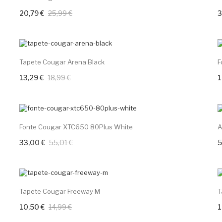
20,79 €
25,99 €
3
+ Adicione Ao
Carrinho
-30%
Tapete Cougar Arena Black
F
13,29 €
18,99 €
1
+ Adicione Ao Carrinho
-40%
Fonte Cougar XTC650 80Plus White
A
33,00 €
55,01 €
5
+ Adicione Ao Carrinho
-30%
Tapete Cougar Freeway M
T
10,50 €
14,99 €
1
+ Adicione Ao Carrinho