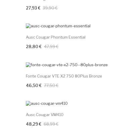
27,93 €
39,90 €
+ Adicione Ao
Carrinho
-40%
Ausc Cougar Phontum Essential
28,80 €
47,99 €
+ Adicione Ao Carrinho
-40%
Fonte Cougar VTE X2 750 80Plus Bronze
46,50 €
77,50 €
+ Adicione Ao Carrinho
-30%
Ausc Cougar VM410
48,29 €
68,99 €