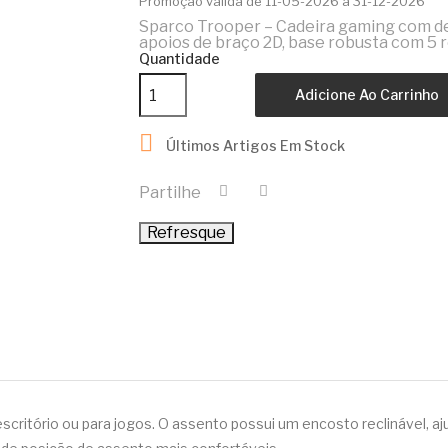
Promoção válida de 11-05-2026 a 31-12-2026
Sparco Trooper – Cadeira gaming com de
apoios de braço 2D, base robusta com 5
Quantidade
Adicione Ao Carrinho

Últimos Artigos Em Stock
Partilhe
critório ou para jogos. O assento possui um encosto reclinável, aju