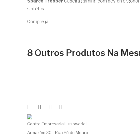
Sparco Trooper
Cadeira gaming com design ergonômi
sintética.
Compre já
8 Outros Produtos Na Mes
Centro Empresarial Lusoworld II
Armazém 30 - Rua Pé de Mouro