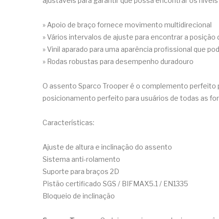
ajustáveis para garantir que possa encontrar os nívei
» Apoio de braço fornece movimento multidirecional
» Vários intervalos de ajuste para encontrar a posição
» Vinil aparado para uma aparência profissional que po
» Rodas robustas para desempenho duradouro
O assento Sparco Trooper é o complemento perfeito par
posicionamento perfeito para usuários de todas as f
Características:
Ajuste de altura e inclinação do assento
Sistema anti-rolamento
Suporte para braços 2D
Pistão certificado SGS / BIFMAX5.1 / EN1335
Bloqueio de inclinação