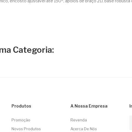
co, encosto ajustável até 150º, apoios de braço 2D, base robust
ma Categoria:
Produtos
A Nossa Empresa
I
Promoção
Revenda
Novos Produtos
Acerca De Nós