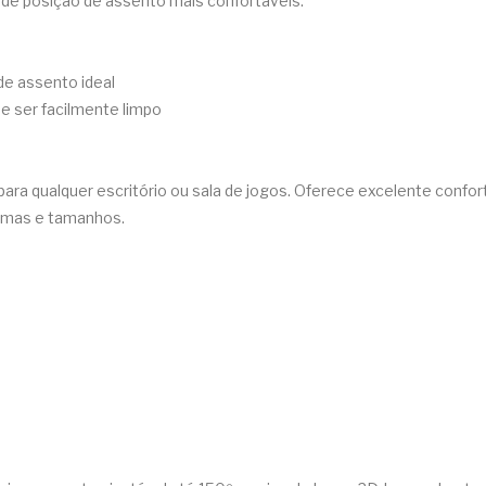
s de posição de assento mais confortáveis.
 de assento ideal
de ser facilmente limpo
a qualquer escritório ou sala de jogos. Oferece excelente conforto
ormas e tamanhos.