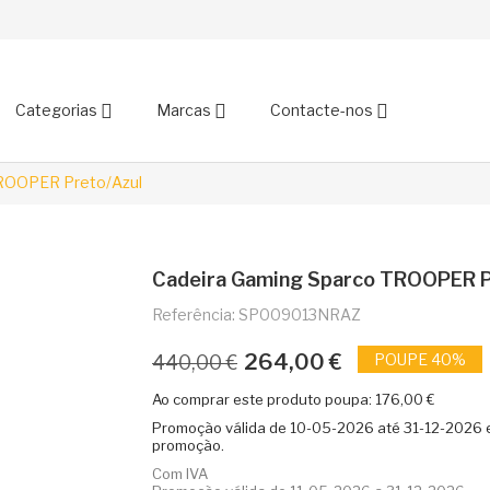
Categorias
Marcas
Contacte-nos
TROOPER Preto/Azul
Cadeira Gaming Sparco TROOPER P
Referência: SP009013NRAZ
264,00 €
POUPE 40%
440,00 €
Ao comprar este produto poupa:
176,00 €
Promoção válida de
10-05-2026
até
31-12-2026
e
promoção.
Com IVA