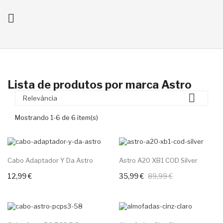

ck
Lista de produtos por marca Astro

Relevância
Mostrando 1-6 de 6 item(s)
-60%
Cabo Adaptador Y Da Astro
Astro A20 XB1 COD Silver
12,99 €
35,99 €
89,99 €
+ Adicione Ao Carrinho
+ Adicione Ao Carrinho