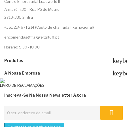
Centro Empresarial Lusoworld II
Armazém 30 - Rua Pé de Mouro
2710-335 Sintra
+351 214 671 214 (Custo de chamada fixa nacional)
encomendas@fraggerzstuff.pt
Horário: 9.30 -18.00
keyb
Produtos
keyb
A Nossa Empresa
LIVRO DE RECLAMAÇÕES
Inscreva-Se Na Nossa Newsletter Agora