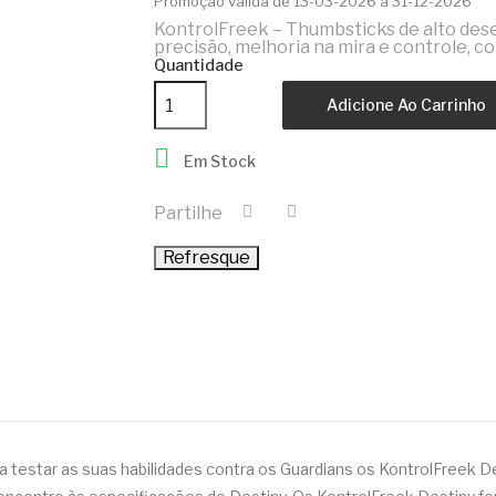
Promoção válida de 13-03-2026 a 31-12-2026
KontrolFreek – Thumbsticks de alto des
precisão, melhoria na mira e controle, 
Quantidade
Adicione Ao Carrinho

Em Stock
Partilhe
 a testar as suas habilidades contra os Guardians os KontrolFreek De