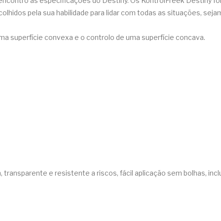
ncontro às especificações do Destiny. Os KontrolFreek Destiny fo
olhidos pela sua habilidade para lidar com todas as situações, s
a superfície convexa e o controlo de uma superfície concava.
 transparente e resistente a riscos, fácil aplicação sem bolhas, incl