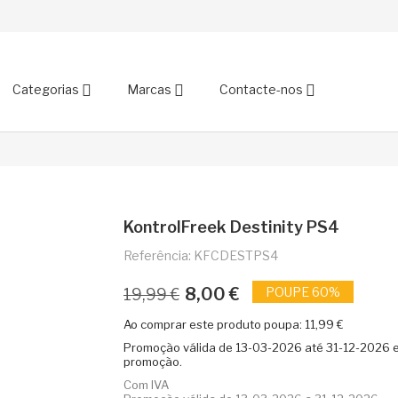
Categorias
Marcas
Contacte-nos
KontrolFreek Destinity PS4
Referência: KFCDESTPS4
8,00 €
POUPE 60%
19,99 €
Ao comprar este produto poupa:
11,99 €
Promoção válida de
13-03-2026
até
31-12-2026
e
promoção.
Com IVA