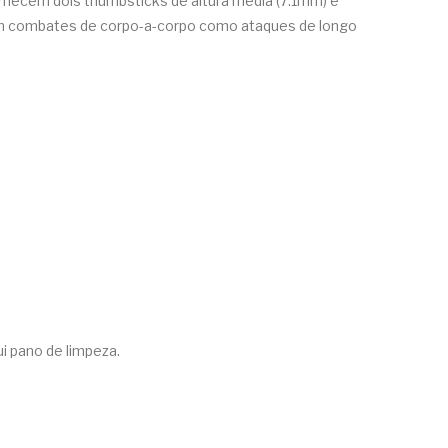
rnecem dois thumbsticks de altura média (7.1mm) e
ejam combates de corpo-a-corpo como ataques de longo
ui pano de limpeza.