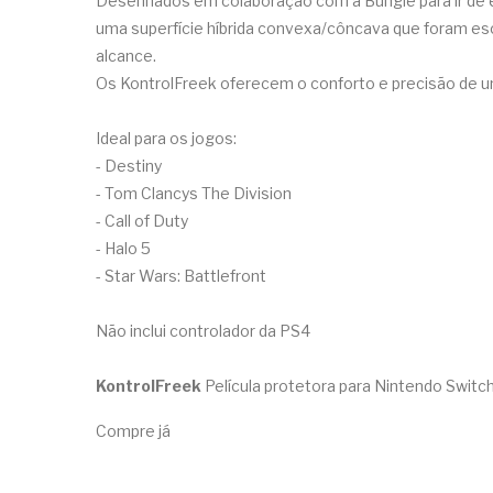
Desenhados em colaboração com a Bungie para ir de e
uma superfície híbrida convexa/côncava que foram esc
alcance.
Os KontrolFreek oferecem o conforto e precisão de um
Ideal para os jogos:
- Destiny
- Tom Clancys The Division
- Call of Duty
- Halo 5
- Star Wars: Battlefront
Não inclui controlador da PS4
KontrolFreek
Película protetora para Nintendo Switch,
Compre já