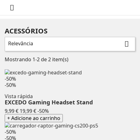

ACESSÓRIOS
Relevância

Mostrando 1-2 de 2 item(s)
-50%
-50%
Vista rápida
EXCEDO Gaming Headset Stand
Preço
Preço
9,99 €
19,99 €
-50%
normal
+ Adicione ao carrinho
-50%
-50%