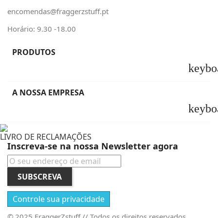
encomendas@fraggerzstuff.pt
Horário: 9.30 -18.00
PRODUTOS
keybo
A NOSSA EMPRESA
keybo
LIVRO DE RECLAMAÇÕES
Inscreva-se na nossa Newsletter agora
SUBSCREVA
Controle sua privacidade
© 2025 FraggerZstuff // Todos os direitos reservados.