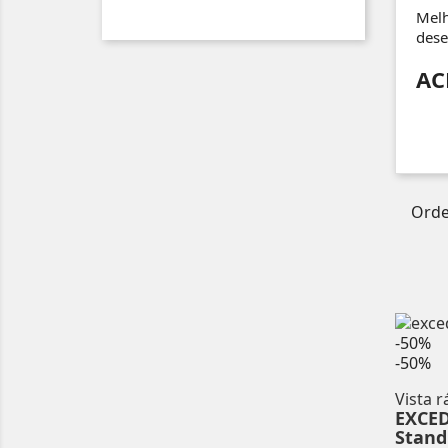
Melh
dese
AC
Ord
-50%
-50%
Vista r
EXCE
Stand