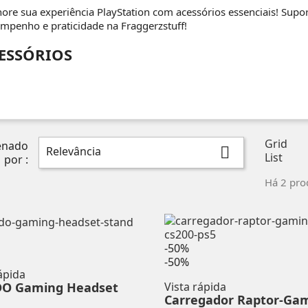
ore sua experiência PlayStation com acessórios essenciais! Sup
mpenho e praticidade na Fraggerzstuff!
ESSÓRIOS
Grid
enado
Relevância

List
por :
Há 2 pro
-50%
-50%
ápida
DO Gaming Headset
Vista rápida
Carregador Raptor-Ga