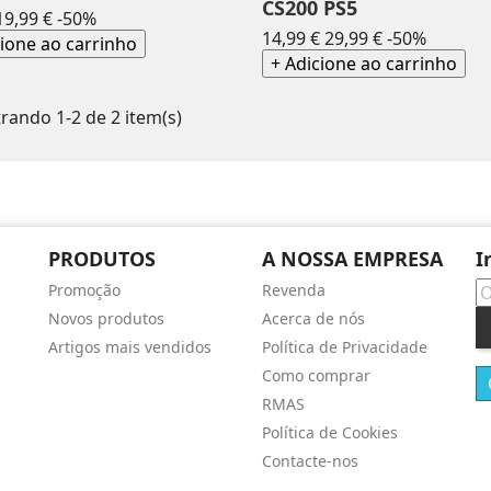
CS200 PS5
Preço
Preço
19,99 €
-50%
Preço
Preço
14,99 €
29,99 €
-50%
normal
cione ao carrinho
normal
+ Adicione ao carrinho
rando 1-2 de 2 item(s)
PRODUTOS
A NOSSA EMPRESA
I
Promoção
Revenda
Novos produtos
Acerca de nós
Artigos mais vendidos
Política de Privacidade
Como comprar
RMAS
Política de Cookies
Contacte-nos