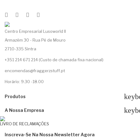
Centro Empresarial Lusoworld II
Armazém 30 - Rua Pé de Mouro
2710-335 Sintra
+351 214 671 214 (Custo de chamada fixa nacional)
encomendas@fraggerzstuff.pt
Horário: 9.30 -18.00
keyb
Produtos
keyb
A Nossa Empresa
LIVRO DE RECLAMAÇÕES
Inscreva-Se Na Nossa Newsletter Agora