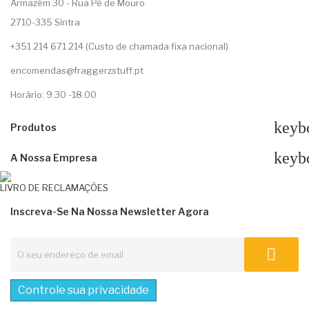
Armazém 30 - Rua Pé de Mouro
2710-335 Sintra
+351 214 671 214 (Custo de chamada fixa nacional)
encomendas@fraggerzstuff.pt
Horário: 9.30 -18.00
keyb
Produtos
keyb
A Nossa Empresa
LIVRO DE RECLAMAÇÕES
Inscreva-Se Na Nossa Newsletter Agora
Controle sua privacidade