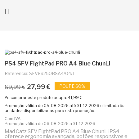

ck
PS4 SFV FightPad PRO A4 Blue ChunLi
Referência: SFV89250BSA4/04/1
27,99 €
POUPE 60%
69,99 €
Ao comprar este produto poupa:
41,99 €
Promoção válida de
05-08-2026
até
31-12-2026
e limitada às
unidades disponibilizadas para esta promoção.
Com IVA
Promoção válida de 06-08-2026 a 31-12-2026
Mad Catz SFV FightPad PRO A4 Blue ChunLi PS4
oferece ergonomia avançada, botões responsivos e