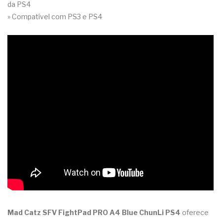
da PS4
» Compatível com PS3 e PS4
Mad Catz SFV FightPad PRO A4 Blue ChunLi PS4
oferece