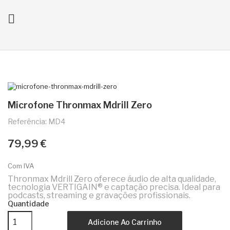

ck
Microfone Thronmax Mdrill Zero
Referência: MD4
79,99 €
Com IVA
Thronmax Mdrill Zero oferece áudio de alta qualidade,
tecnologia VERTIGAIN® e captação precisa. Ideal para
podcasts, streaming e gravações profissionais.
Quantidade
Adicione Ao Carrinho