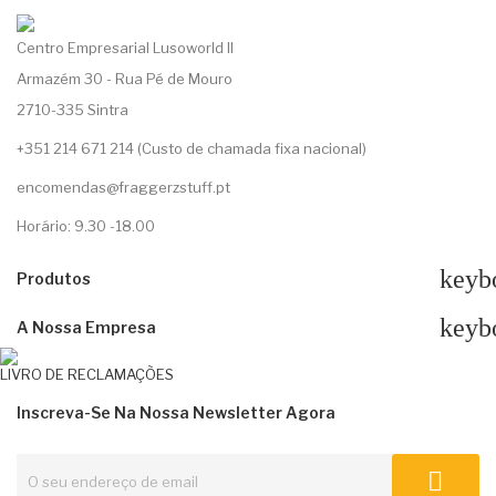
Centro Empresarial Lusoworld II
Armazém 30 - Rua Pé de Mouro
2710-335 Sintra
+351 214 671 214 (Custo de chamada fixa nacional)
encomendas@fraggerzstuff.pt
Horário: 9.30 -18.00
keyb
Produtos
keyb
A Nossa Empresa
LIVRO DE RECLAMAÇÕES
Inscreva-Se Na Nossa Newsletter Agora