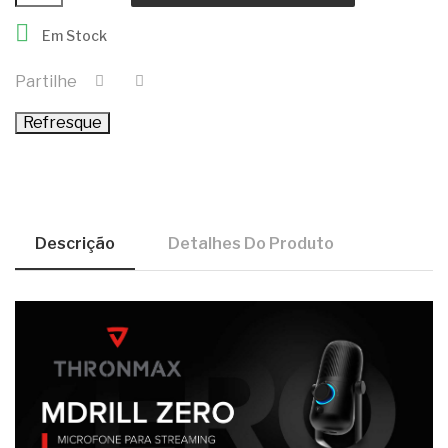

Em Stock
Partilhe
Descrição
Detalhes Do Produto