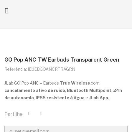

ck
GO Pop ANC TW Earbuds Transparent Green
Referência: IEUEBGOANCRTRAGRN
JLab GO Pop ANC – Earbuds
True Wireless
com
cancelamento ativo de ruído
,
Bluetooth Multipoint
,
24h
de autonomia
,
IP55 resistente à água
e
JLab App
.
Partilhe