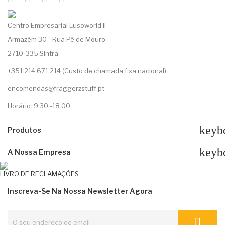
Centro Empresarial Lusoworld II
Armazém 30 - Rua Pé de Mouro
2710-335 Sintra
+351 214 671 214 (Custo de chamada fixa nacional)
encomendas@fraggerzstuff.pt
Horário: 9.30 -18.00
keyb
Produtos
keyb
A Nossa Empresa
LIVRO DE RECLAMAÇÕES
Inscreva-Se Na Nossa Newsletter Agora