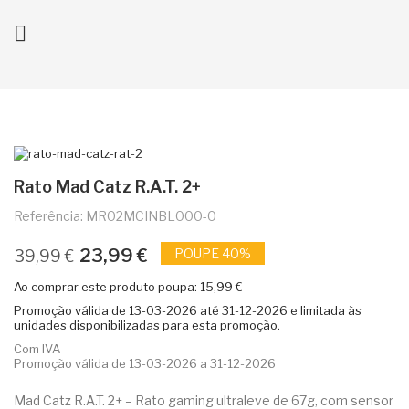

ck
Rato Mad Catz R.A.T. 2+
Referência: MR02MCINBL000-0
23,99 €
POUPE 40%
39,99 €
Ao comprar este produto poupa:
15,99 €
Promoção válida de
13-03-2026
até
31-12-2026
e limitada às
unidades disponibilizadas para esta promoção.
Com IVA
Promoção válida de 13-03-2026 a 31-12-2026
Mad Catz R.A.T. 2+ – Rato gaming ultraleve de 67g, com sensor