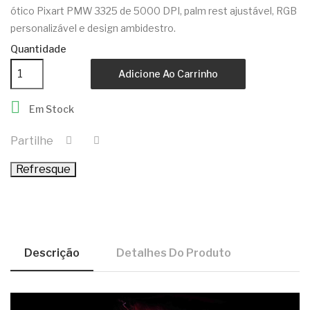
ótico Pixart PMW 3325 de 5000 DPI, palm rest ajustável, RGB
personalizável e design ambidestro.
Quantidade
Adicione Ao Carrinho

Em Stock
Partilhe
Descrição
Detalhes Do Produto