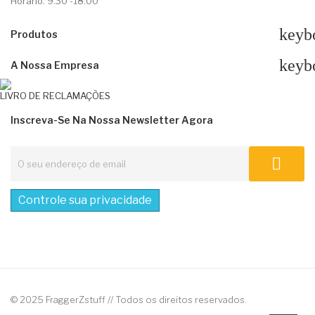
Horário: 9.30 -18.00
keyb
Produtos
keyb
A Nossa Empresa
LIVRO DE RECLAMAÇÕES
Inscreva-Se Na Nossa Newsletter Agora
Controle sua privacidade
© 2025 FraggerZstuff // Todos os direitos reservados.