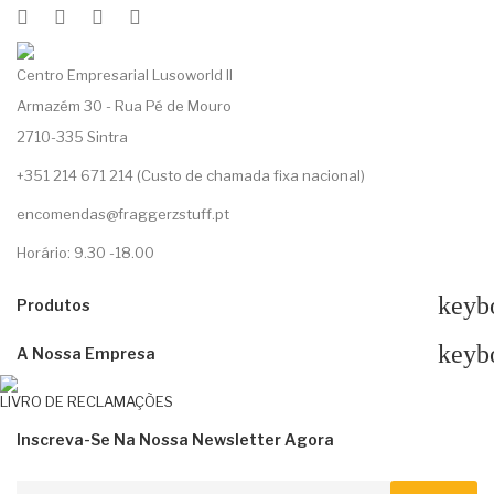
Centro Empresarial Lusoworld II
Armazém 30 - Rua Pé de Mouro
2710-335 Sintra
+351 214 671 214 (Custo de chamada fixa nacional)
encomendas@fraggerzstuff.pt
Horário: 9.30 -18.00
keyb
Produtos
keyb
A Nossa Empresa
LIVRO DE RECLAMAÇÕES
Inscreva-Se Na Nossa Newsletter Agora