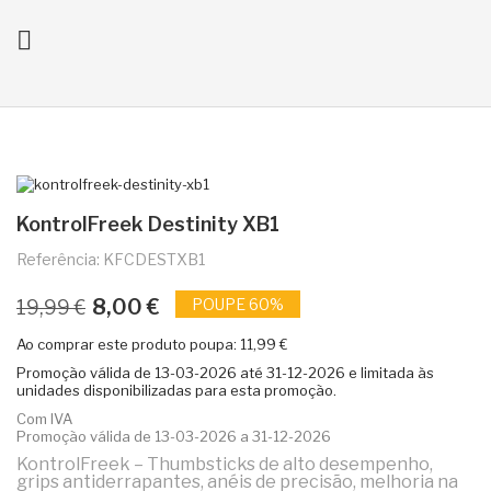

ck
KontrolFreek Destinity XB1
Referência: KFCDESTXB1
8,00 €
POUPE 60%
19,99 €
Ao comprar este produto poupa:
11,99 €
Promoção válida de
13-03-2026
até
31-12-2026
e limitada às
unidades disponibilizadas para esta promoção.
Com IVA
Promoção válida de 13-03-2026 a 31-12-2026
KontrolFreek – Thumbsticks de alto desempenho,
grips antiderrapantes, anéis de precisão, melhoria na