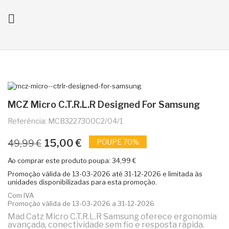

ck
MCZ Micro C.T.R.L.R Designed For Samsung
Referência: MCB3227300C2/04/1
15,00 €
POUPE 70%
49,99 €
Ao comprar este produto poupa:
34,99 €
Promoção válida de
13-03-2026
até
31-12-2026
e limitada às
unidades disponibilizadas para esta promoção.
Com IVA
Promoção válida de 13-03-2026 a 31-12-2026
Mad Catz Micro C.T.R.L.R Samsung oferece ergonomia
avançada, conectividade sem fio e resposta rápida.