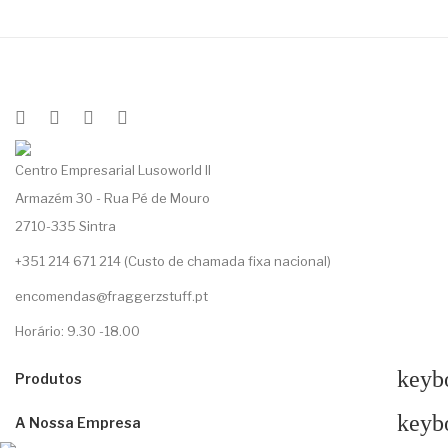
Centro Empresarial Lusoworld II
Armazém 30 - Rua Pé de Mouro
2710-335 Sintra
+351 214 671 214 (Custo de chamada fixa nacional)
encomendas@fraggerzstuff.pt
Horário: 9.30 -18.00
keyb
Produtos
keyb
A Nossa Empresa