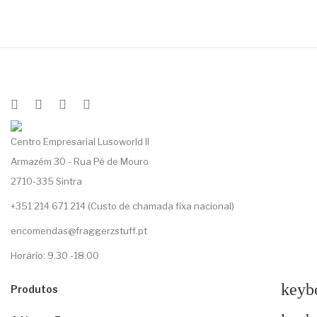
Centro Empresarial Lusoworld II
Armazém 30 - Rua Pé de Mouro
2710-335 Sintra
+351 214 671 214 (Custo de chamada fixa nacional)
encomendas@fraggerzstuff.pt
Horário: 9.30 -18.00
keyb
Produtos