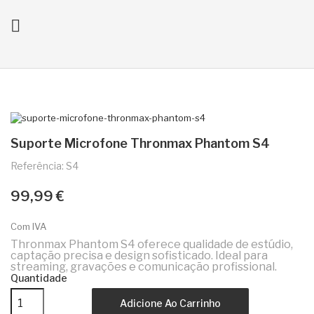

ck
Suporte Microfone Thronmax Phantom S4
Referência: S4
99,99 €
Com IVA
Thronmax Phantom S4 oferece qualidade de estúdio,
captação precisa e design sofisticado. Ideal para
streaming, gravações e comunicação profissional.
Quantidade
Adicione Ao Carrinho