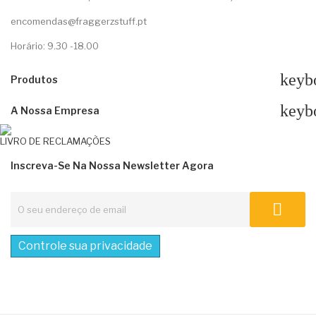
encomendas@fraggerzstuff.pt
Horário: 9.30 -18.00
keyb
Produtos
keyb
A Nossa Empresa
LIVRO DE RECLAMAÇÕES
Inscreva-Se Na Nossa Newsletter Agora
Controle sua privacidade