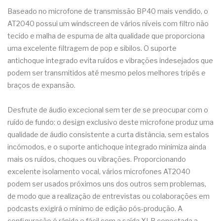
Baseado no microfone de transmissão BP40 mais vendido, o
AT2040 possui um windscreen de vários níveis com filtro não
tecido e malha de espuma de alta qualidade que proporciona
uma excelente filtragem de pop e sibilos. O suporte
antichoque integrado evita ruídos e vibrações indesejados que
podem ser transmitidos até mesmo pelos melhores tripés e
braços de expansão.
Desfrute de áudio excecional sem ter de se preocupar com o
ruído de fundo: o design exclusivo deste microfone produz uma
qualidade de áudio consistente a curta distância, sem estalos
incómodos, e o suporte antichoque integrado minimiza ainda
mais os ruídos, choques ou vibrações. Proporcionando
excelente isolamento vocal, vários microfones AT2040
podem ser usados próximos uns dos outros sem problemas,
de modo que a realização de entrevistas ou colaborações em
podcasts exigirá o mínimo de edição pós-produção. A
configuração é rápida e fácil com a saída XLR conectada a