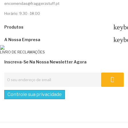
encomendas@fraggerzstuff.pt
Horário: 9.30 -18.00
keyb
Produtos
keyb
A Nossa Empresa
LIVRO DE RECLAMAÇÕES
Inscreva-Se Na Nossa Newsletter Agora
Controle sua privacidade