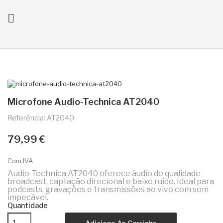

ck
Microfone Audio-Technica AT2040
Referência: AT2040
79,99 €
Com IVA
Audio-Technica AT2040 oferece áudio de qualidade
broadcast, captação direcional e baixo ruído. Ideal para
podcasts, gravações e transmissões ao vivo com som
impecável.
Quantidade