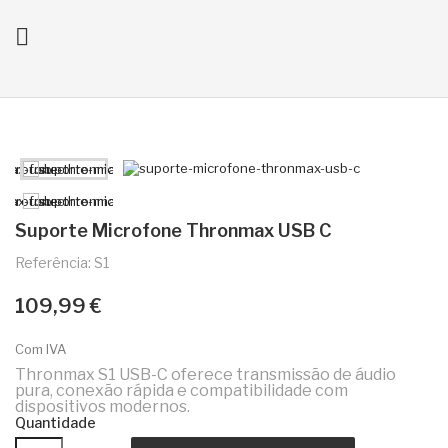

ck
Suporte Microfone Thronmax USB C
Referência: S1
109,99 €
Com IVA
Thronmax S1 USB-C oferece transmissão de áudio
pura, conexão rápida e compatibilidade com
dispositivos modernos.
Quantidade