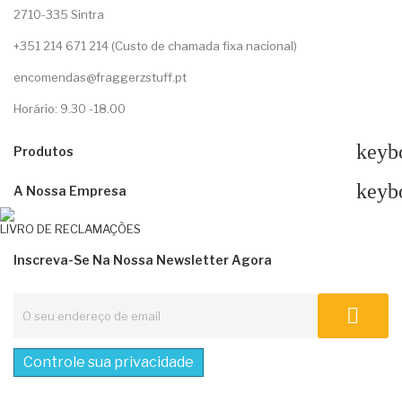
2710-335 Sintra
+351 214 671 214 (Custo de chamada fixa nacional)
encomendas@fraggerzstuff.pt
Horário: 9.30 -18.00
keyb
Produtos
keyb
A Nossa Empresa
LIVRO DE RECLAMAÇÕES
Inscreva-Se Na Nossa Newsletter Agora
Controle sua privacidade