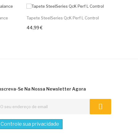
lance
Tapete SteelSeries QcK Perf L Control
Tapete Ma
44,99 €
10,00 €
+ Adicione Ao Carrinho
+ Adici
nscreva-Se Na Nossa Newsletter Agora
Controle sua privacidade