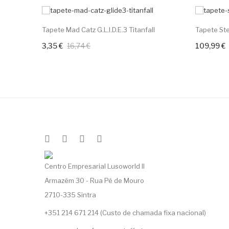
-80%
Tapete Mad Catz G.L.I.D.E.3 Titanfall
Tapete Ste
3,35 €
16,74 €
109,99 €
+ Adicione Ao Carrinho
Centro Empresarial Lusoworld II
Armazém 30 - Rua Pé de Mouro
2710-335 Sintra
+351 214 671 214 (Custo de chamada fixa nacional)