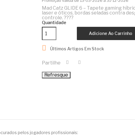
Promoção válida de 13-03-2026 a 31-12-2026
Mad Catz GLIDE 6 – Tapete gaming híbrid
laser e óticos, bordas seladas contra d
controle. ????
Quantidade
Adicione Ao Carrinho

Últimos Artigos Em Stock
Partilhe
rocurados pelos jogadores profissionais: