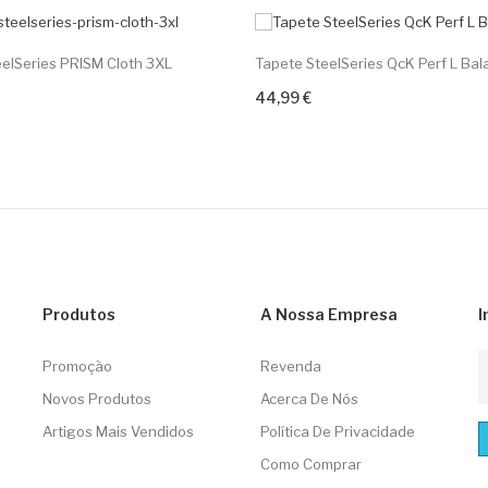
elSeries PRISM Cloth 3XL
Tapete SteelSeries QcK Perf L Ba
44,99 €
+ Adicione Ao Carrinho
Produtos
A Nossa Empresa
I
Promoção
Revenda
Novos Produtos
Acerca De Nós
Artigos Mais Vendidos
Política De Privacidade
Como Comprar